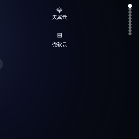
💎
天翼云
🟦
微软云