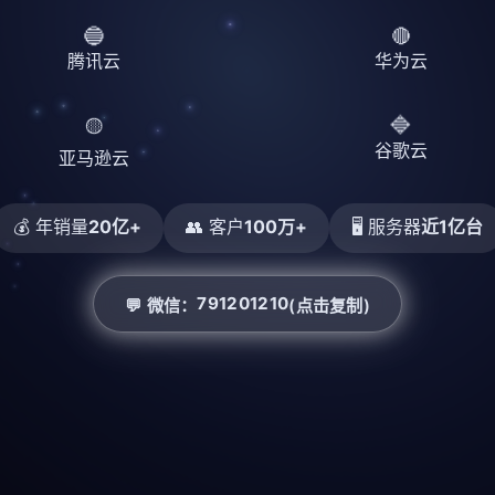
🔵
🔴
腾讯云
华为云
🔷
🟡
谷歌云
亚马逊云
💰 年销量
20亿+
👥 客户
100万+
🖥️ 服务器
近1亿台
791201210
💬 微信：
(点击复制)