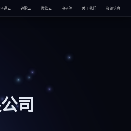
亚马逊云
谷歌云
微软云
电子签
关于我们
资讯信息
限公司