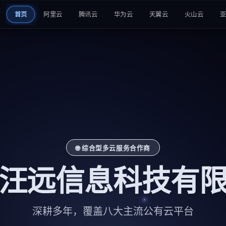
首页
阿里云
腾讯云
华为云
天翼云
火山云
🌐 综合型多云服务合作商
汪远信息科技有
深耕多年，覆盖八大主流公有云平台