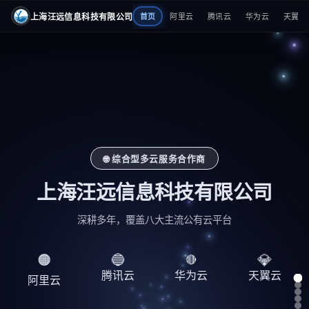
上海汪远信息科技有限公司
首页
阿里云
腾讯云
华为云
天翼云
🌐 综合型多云服务合作商
上海汪远信息科技有限公司
深耕多年，覆盖八大主流公有云平台
💎
🔵
🟠
🔴
腾讯云
华为云
天翼云
阿里云