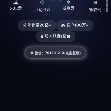
🌋
🔷
🟡
🟦
火山云
谷歌云
亚马逊云
微软云
💰 年销量
20亿+
👥 客户
100万+
🖥️ 服务器
近1亿台
791201210
💬 微信：
(点击复制)