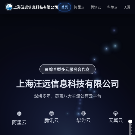
上海汪远信息科技有限公司
首页
阿里云
腾讯云
华为云
天翼云
🌐 综合型多云服务合作商
上海汪远信息科技有限公司
深耕多年，覆盖八大主流公有云平台
🔵
💎
🔴
🟠
腾讯云
华为云
天翼云
阿里云