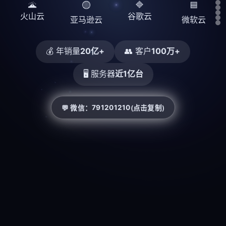
🔷
🟡
🌋
🟦
火山云
谷歌云
亚马逊云
微软云
💰 年销量
20亿+
👥 客户
100万+
🖥️ 服务器
近1亿台
791201210
💬 微信：
(点击复制)