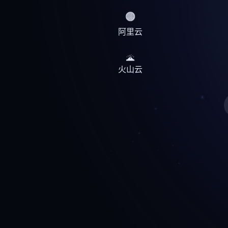
🟠
阿里云
🌋
火山云