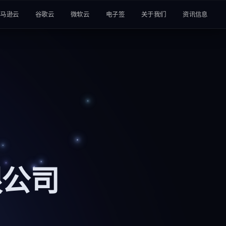
亚马逊云
谷歌云
微软云
电子签
关于我们
资讯信息
限公司