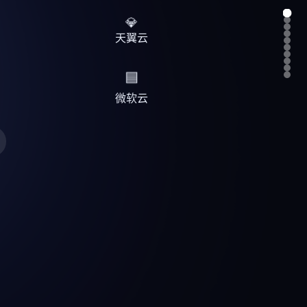
💎
天翼云
🟦
微软云