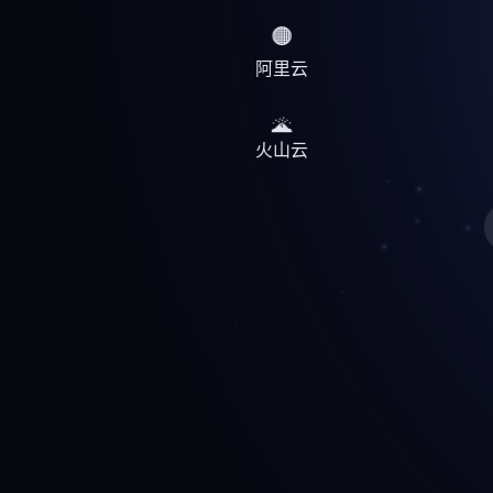
🟠
阿里云
🌋
火山云