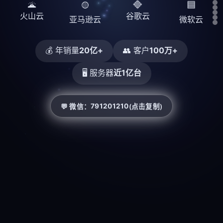
🔷
🟦
🌋
🟡
火山云
谷歌云
亚马逊云
微软云
💰 年销量
20亿+
👥 客户
100万+
🖥️ 服务器
近1亿台
791201210
💬 微信：
(点击复制)