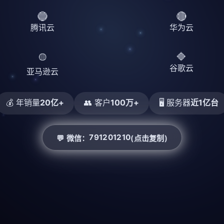
🔴
🔵
腾讯云
华为云
🟡
🔷
谷歌云
亚马逊云
💰 年销量
20亿+
👥 客户
100万+
🖥️ 服务器
近1亿台
791201210
💬 微信：
(点击复制)