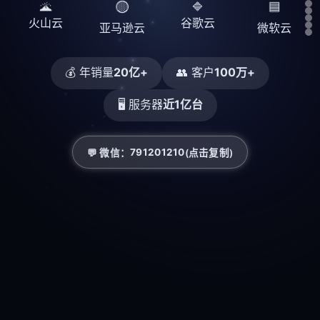
🟡
🌋
🔷
🟦
火山云
谷歌云
亚马逊云
微软云
💰 年销量
20亿+
👥 客户
100万+
🖥️ 服务器
近1亿台
791201210
💬 微信：
(点击复制)