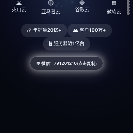
🔷
🟡
🌋
🟦
火山云
谷歌云
亚马逊云
微软云
💰 年销量
20亿+
👥 客户
100万+
🖥️ 服务器
近1亿台
791201210
💬 微信：
(点击复制)