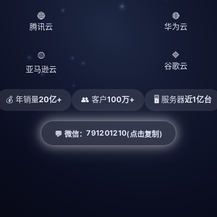
🔵
🔴
腾讯云
华为云
🔷
🟡
谷歌云
亚马逊云
💰 年销量
20亿+
👥 客户
100万+
🖥️ 服务器
近1亿台
791201210
💬 微信：
(点击复制)