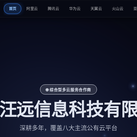
首页
阿里云
腾讯云
华为云
天翼云
火山云
🌐 综合型多云服务合作商
汪远信息科技有
深耕多年，覆盖八大主流公有云平台