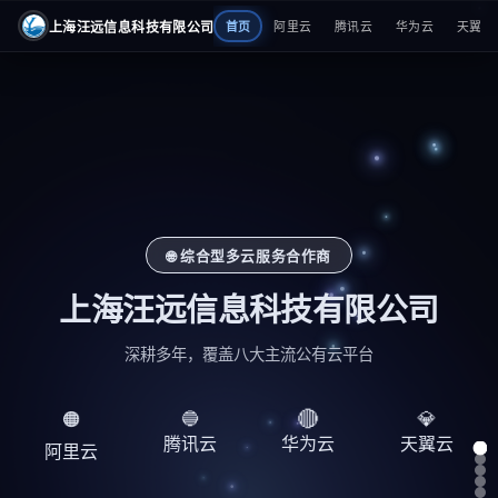
上海汪远信息科技有限公司
首页
阿里云
腾讯云
华为云
天翼云
🌐 综合型多云服务合作商
上海汪远信息科技有限公司
深耕多年，覆盖八大主流公有云平台
🔴
🔵
💎
🟠
腾讯云
华为云
天翼云
阿里云