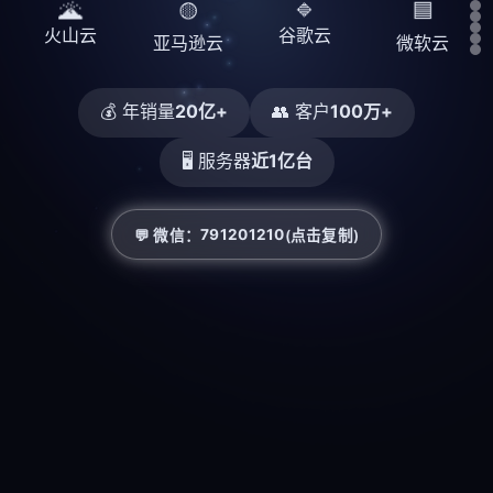
🌋
🟡
🟦
🔷
火山云
谷歌云
亚马逊云
微软云
💰 年销量
20亿+
👥 客户
100万+
🖥️ 服务器
近1亿台
791201210
💬 微信：
(点击复制)