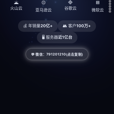
🔷
🌋
🟡
🟦
火山云
谷歌云
亚马逊云
微软云
💰 年销量
20亿+
👥 客户
100万+
🖥️ 服务器
近1亿台
791201210
💬 微信：
(点击复制)