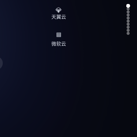
💎
天翼云
🟦
微软云