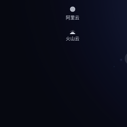
🟠
阿里云
🌋
火山云