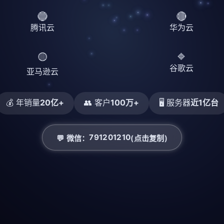
🔵
🔴
腾讯云
华为云
🔷
🟡
谷歌云
亚马逊云
💰 年销量
20亿+
👥 客户
100万+
🖥️ 服务器
近1亿台
791201210
💬 微信：
(点击复制)