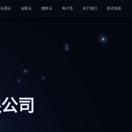
亚马逊云
谷歌云
微软云
电子签
关于我们
资讯信息
限公司