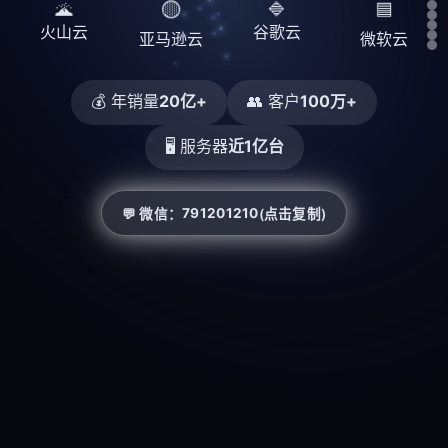
🟡
🔷
🌋
🟦
火山云
谷歌云
亚马逊云
微软云
💰 年销量
20亿+
👥 客户
100万+
🖥️ 服务器
近1亿台
791201210
💬 微信：
(点击复制)