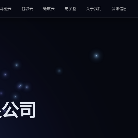
亚马逊云
谷歌云
微软云
电子签
关于我们
资讯信息
限公司