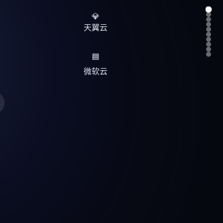
💎
天翼云
🟦
微软云