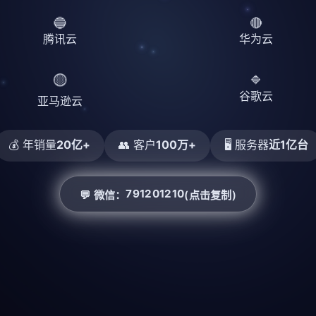
🔵
🔴
腾讯云
华为云
🟡
🔷
谷歌云
亚马逊云
💰 年销量
20亿+
👥 客户
100万+
🖥️ 服务器
近1亿台
791201210
💬 微信：
(点击复制)