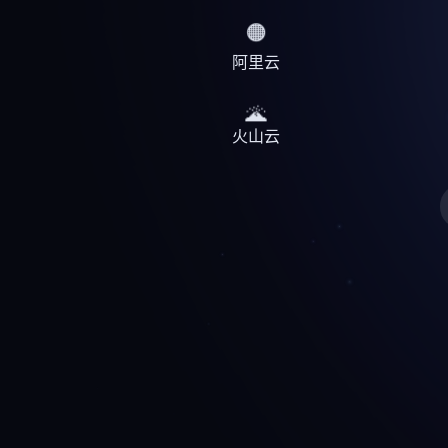
🟠
阿里云
🌋
火山云