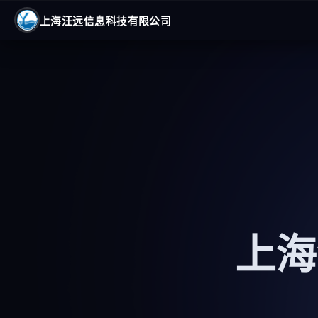
上海汪远信息科技有限公司
上海