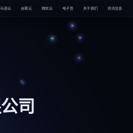
亚马逊云
谷歌云
微软云
电子签
关于我们
资讯信息
限公司