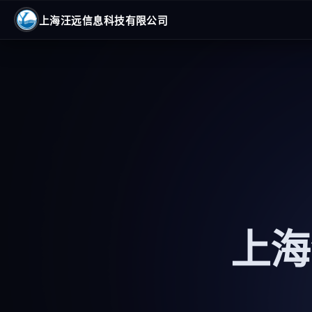
上海汪远信息科技有限公司
上海