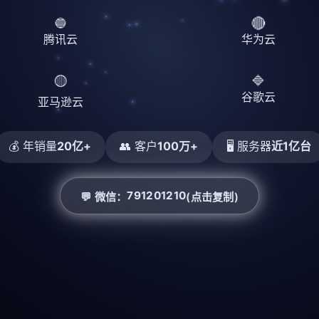
🔵
🔴
腾讯云
华为云
🔷
🟡
谷歌云
亚马逊云
💰 年销量
20亿+
👥 客户
100万+
🖥️ 服务器
近1亿台
791201210
💬 微信：
(点击复制)