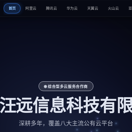
首页
阿里云
腾讯云
华为云
天翼云
火山云
🌐 综合型多云服务合作商
汪远信息科技有
深耕多年，覆盖八大主流公有云平台