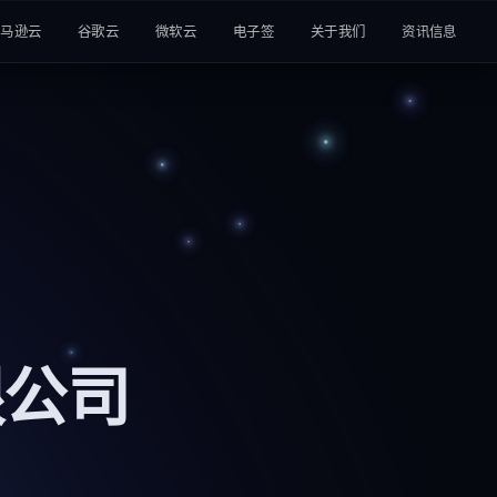
亚马逊云
谷歌云
微软云
电子签
关于我们
资讯信息
限公司