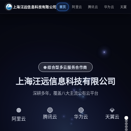
上海汪远信息科技有限公司
首页
阿里云
腾讯云
华为云
天翼云
🌐 综合型多云服务合作商
上海汪远信息科技有限公司
深耕多年，覆盖八大主流公有云平台
🔵
🔴
💎
🟠
腾讯云
华为云
天翼云
阿里云