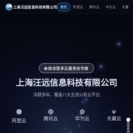
上海汪远信息科技有限公司
首页
阿里云
腾讯云
华为云
天翼云
🌐 综合型多云服务合作商
上海汪远信息科技有限公司
深耕多年，覆盖八大主流公有云平台
🟠
🔵
🔴
💎
腾讯云
华为云
天翼云
阿里云