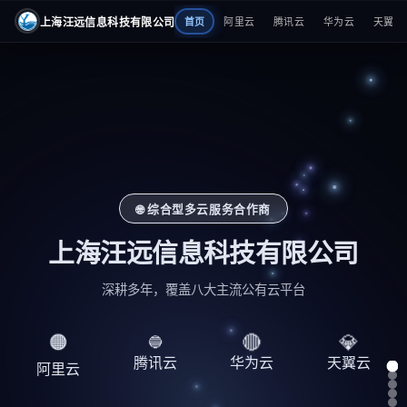
上海汪远信息科技有限公司
首页
阿里云
腾讯云
华为云
天翼云
🌐 综合型多云服务合作商
上海汪远信息科技有限公司
深耕多年，覆盖八大主流公有云平台
🔴
💎
🟠
🔵
腾讯云
华为云
天翼云
阿里云