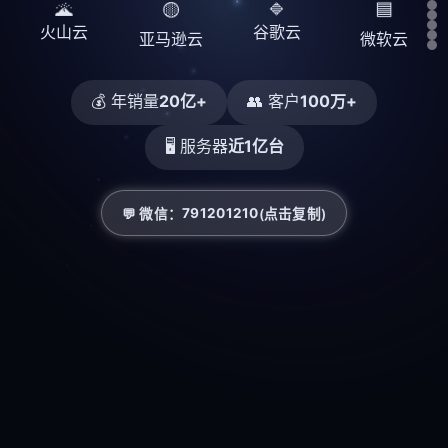
🔷
🌋
🟦
🟡
火山云
谷歌云
亚马逊云
微软云
💰 年销量
20亿+
👥 客户
100万+
🖥️ 服务器
近1亿台
791201210
💬 微信：
(点击复制)