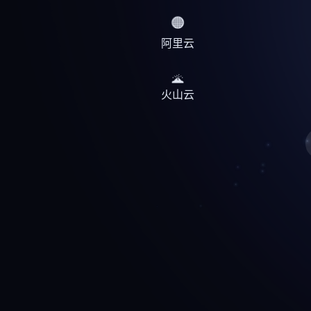
🟠
阿里云
🌋
火山云