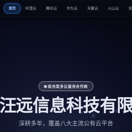
首页
阿里云
腾讯云
华为云
天翼云
火山云
🌐 综合型多云服务合作商
汪远信息科技有
深耕多年，覆盖八大主流公有云平台