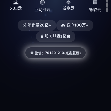
🟡
🔷
🌋
🟦
火山云
谷歌云
亚马逊云
微软云
💰 年销量
20亿+
👥 客户
100万+
🖥️ 服务器
近1亿台
791201210
💬 微信：
(点击复制)