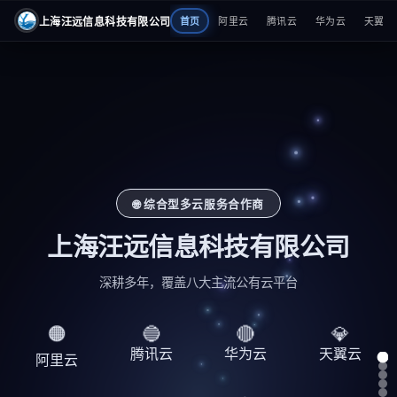
上海汪远信息科技有限公司
首页
阿里云
腾讯云
华为云
天翼云
🌐 综合型多云服务合作商
上海汪远信息科技有限公司
深耕多年，覆盖八大主流公有云平台
🔴
🟠
🔵
💎
腾讯云
华为云
天翼云
阿里云