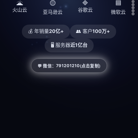
🟡
🔷
🟦
🌋
火山云
谷歌云
亚马逊云
微软云
💰 年销量
20亿+
👥 客户
100万+
🖥️ 服务器
近1亿台
791201210
💬 微信：
(点击复制)