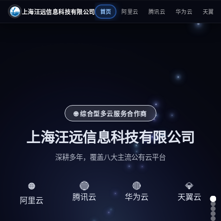
上海汪远信息科技有限公司
首页
阿里云
腾讯云
华为云
天翼云
🌐 综合型多云服务合作商
上海汪远信息科技有限公司
深耕多年，覆盖八大主流公有云平台
🔵
🔴
💎
🟠
腾讯云
华为云
天翼云
阿里云