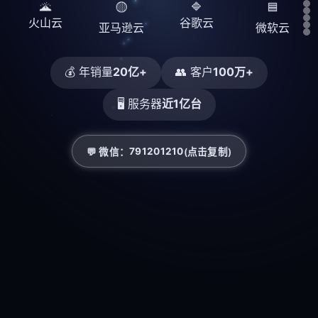
🔷
🌋
🟡
🟦
火山云
谷歌云
亚马逊云
微软云
💰 年销量
20亿+
👥 客户
100万+
🖥️ 服务器
近1亿台
791201210
💬 微信：
(点击复制)