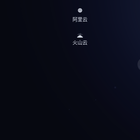
🟠
阿里云
🌋
火山云