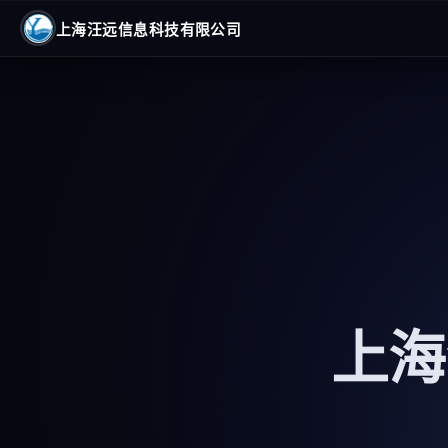
上海汪远信息科技有限公司
上海