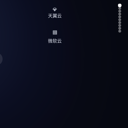
💎
天翼云
🟦
微软云