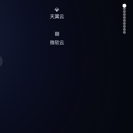
💎
天翼云
🟦
微软云