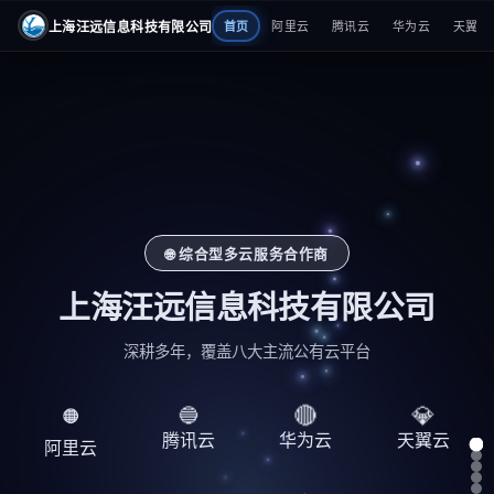
上海汪远信息科技有限公司
首页
阿里云
腾讯云
华为云
天翼云
🌐 综合型多云服务合作商
上海汪远信息科技有限公司
深耕多年，覆盖八大主流公有云平台
🔴
💎
🔵
🟠
腾讯云
华为云
天翼云
阿里云