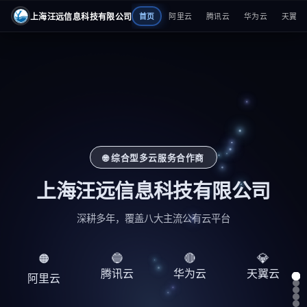
上海汪远信息科技有限公司
首页
阿里云
腾讯云
华为云
天翼云
🌐 综合型多云服务合作商
上海汪远信息科技有限公司
深耕多年，覆盖八大主流公有云平台
💎
🔵
🔴
🟠
腾讯云
华为云
天翼云
阿里云