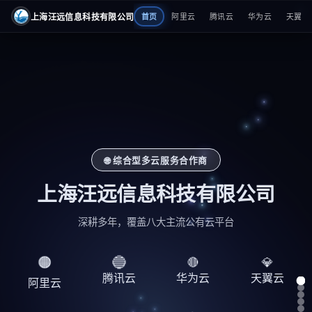
上海汪远信息科技有限公司
首页
阿里云
腾讯云
华为云
天翼云
🌐 综合型多云服务合作商
上海汪远信息科技有限公司
深耕多年，覆盖八大主流公有云平台
🔵
🟠
💎
🔴
腾讯云
华为云
天翼云
阿里云