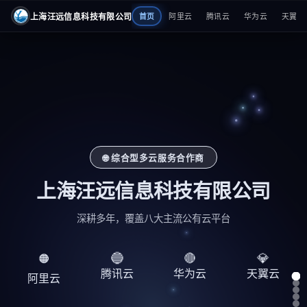
上海汪远信息科技有限公司
首页
阿里云
腾讯云
华为云
天翼云
🌐 综合型多云服务合作商
上海汪远信息科技有限公司
深耕多年，覆盖八大主流公有云平台
🔵
💎
🔴
🟠
腾讯云
华为云
天翼云
阿里云