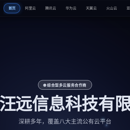
首页
阿里云
腾讯云
华为云
天翼云
火山云
🌐 综合型多云服务合作商
汪远信息科技有
深耕多年，覆盖八大主流公有云平台