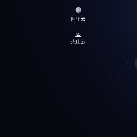
🟠
阿里云
🌋
火山云