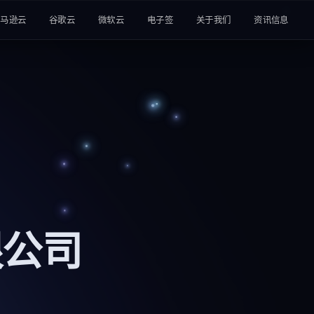
亚马逊云
谷歌云
微软云
电子签
关于我们
资讯信息
限公司