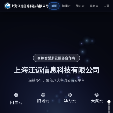
上海汪远信息科技有限公司
首页
阿里云
腾讯云
华为云
天翼云
🌐 综合型多云服务合作商
上海汪远信息科技有限公司
深耕多年，覆盖八大主流公有云平台
🔵
💎
🔴
🟠
腾讯云
华为云
天翼云
阿里云