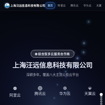
上海汪远信息科技有限公司
首页
阿里云
腾讯云
华为云
天翼云
🌐 综合型多云服务合作商
上海汪远信息科技有限公司
深耕多年，覆盖八大主流公有云平台
🔵
🟠
🔴
💎
腾讯云
华为云
天翼云
阿里云