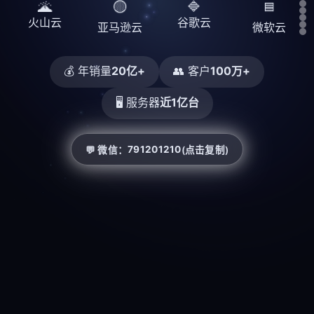
🟡
🌋
🔷
🟦
火山云
谷歌云
亚马逊云
微软云
💰 年销量
20亿+
👥 客户
100万+
🖥️ 服务器
近1亿台
791201210
💬 微信：
(点击复制)