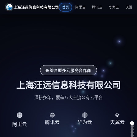
上海汪远信息科技有限公司
首页
阿里云
腾讯云
华为云
天翼云
🌐 综合型多云服务合作商
上海汪远信息科技有限公司
深耕多年，覆盖八大主流公有云平台
🟠
🔴
💎
🔵
腾讯云
华为云
天翼云
阿里云