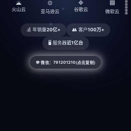
🔷
🟦
🌋
🟡
火山云
谷歌云
亚马逊云
微软云
💰 年销量
20亿+
👥 客户
100万+
🖥️ 服务器
近1亿台
791201210
💬 微信：
(点击复制)