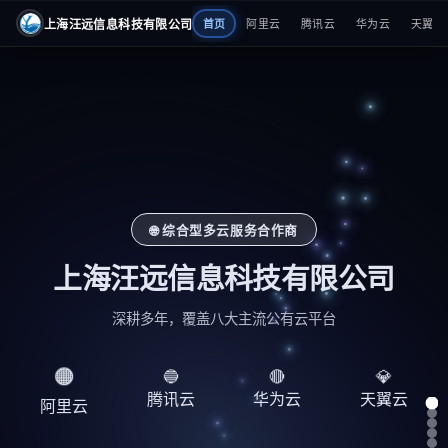
上海汪远信息科技有限公司
首页
阿里云
腾讯云
华为云
天翼云
🌐 综合型多云服务合作商
上海汪远信息科技有限公司
深耕多年，覆盖八大主流公有云平台
🟠
🔴
🔵
💎
腾讯云
华为云
天翼云
阿里云