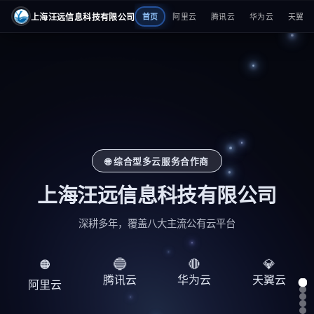
上海汪远信息科技有限公司
首页
阿里云
腾讯云
华为云
天翼云
🌐 综合型多云服务合作商
上海汪远信息科技有限公司
深耕多年，覆盖八大主流公有云平台
🔵
🔴
💎
🟠
腾讯云
华为云
天翼云
阿里云